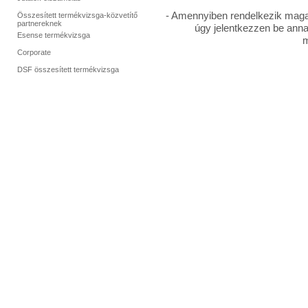
- Amennyiben rendelkezik magas
Összesített termékvizsga-közvetítő
partnereknek
úgy jelentkezzen be anna
Esense termékvizsga
m
Corporate
DSF összesített termékvizsga