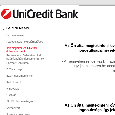
PARTNERKAPU
Bemutatkozás
Kapcsolatok-fióki elérhetőség
Az Ön által megtekinteni kí
Jelzáloghitel- és KKV hitel
jogosultsága, így je
dokumentumok
Fedezetlen-, Babaváró hitel,
számlanyitási domumentumok
- Amennyiben rendelkezik magas
Partner Centrumok
úgy jelentkezzen be anna
E.ON vizsga
m
E.ON dokumentumok
Kalkulátorok
Hírlevelek
Oktatás
Akciók, hirdetmények
Az Ön által megtekinteni kí
Versenyek
jogosultsága, így je
Jutalék elszámolás