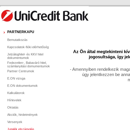
PARTNERKAPU
Bemutatkozás
Kapcsolatok-fióki elérhetőség
Az Ön által megtekinteni kí
Jelzáloghitel- és KKV hitel
jogosultsága, így je
dokumentumok
Fedezetlen-, Babaváró hitel,
számlanyitási domumentumok
- Amennyiben rendelkezik magas
Partner Centrumok
úgy jelentkezzen be anna
E.ON vizsga
m
E.ON dokumentumok
Kalkulátorok
Hírlevelek
Oktatás
Akciók, hirdetmények
Versenyek
Jutalék elszámolás