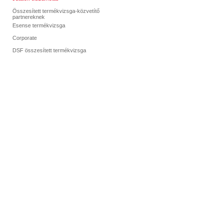
Összesített termékvizsga-közvetítő
partnereknek
Esense termékvizsga
Corporate
DSF összesített termékvizsga