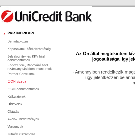
PARTNERKAPU
Bemutatkozás
Kapcsolatok-fióki elérhetőség
Az Ön által megtekinteni kí
Jelzáloghitel- és KKV hitel
jogosultsága, így je
dokumentumok
Fedezetlen-, Babaváró hitel,
számlanyitási domumentumok
- Amennyiben rendelkezik magas
Partner Centrumok
úgy jelentkezzen be anna
E.ON vizsga
m
E.ON dokumentumok
Kalkulátorok
Hírlevelek
Oktatás
Akciók, hirdetmények
Versenyek
Jutalék elszámolás