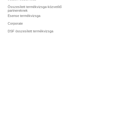
Összesített termékvizsga-közvetítő
partnereknek
Esense termékvizsga
Corporate
DSF összesített termékvizsga