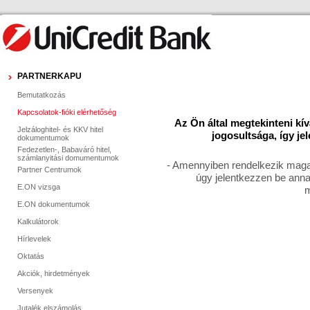
PARTNERKAPU
Bemutatkozás
Kapcsolatok-fióki elérhetőség
Az Ön által megtekinteni kí
Jelzáloghitel- és KKV hitel
jogosultsága, így je
dokumentumok
Fedezetlen-, Babaváró hitel,
számlanyitási domumentumok
- Amennyiben rendelkezik magas
Partner Centrumok
úgy jelentkezzen be anna
E.ON vizsga
m
E.ON dokumentumok
Kalkulátorok
Hírlevelek
Oktatás
Akciók, hirdetmények
Versenyek
Jutalék elszámolás