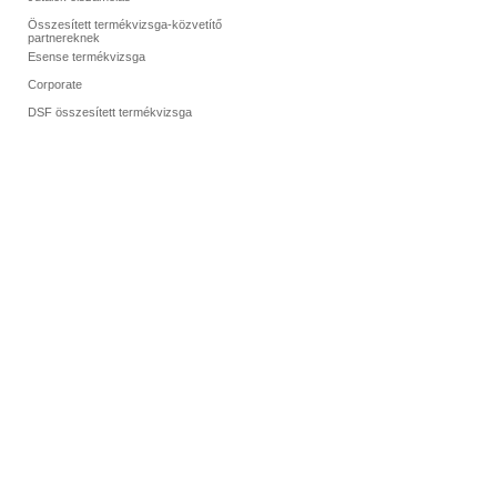
Összesített termékvizsga-közvetítő
partnereknek
Esense termékvizsga
Corporate
DSF összesített termékvizsga