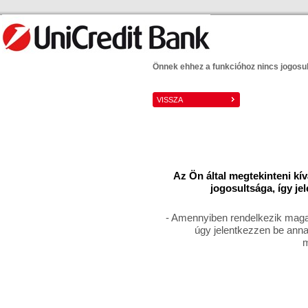
Önnek ehhez a funkcióhoz nincs jogosu
Az Ön által megtekinteni kí
jogosultsága, így je
- Amennyiben rendelkezik magas
úgy jelentkezzen be anna
m