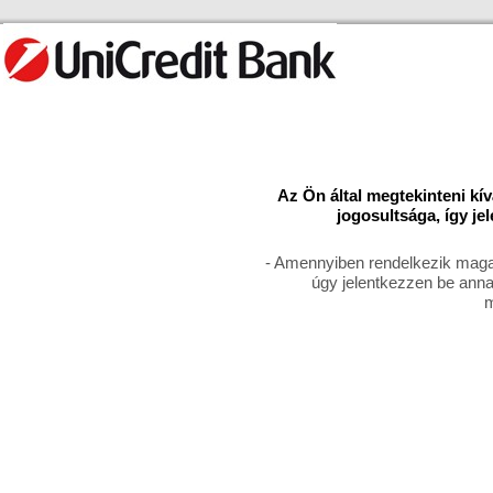
Az Ön által megtekinteni kí
jogosultsága, így je
- Amennyiben rendelkezik magas
úgy jelentkezzen be anna
m