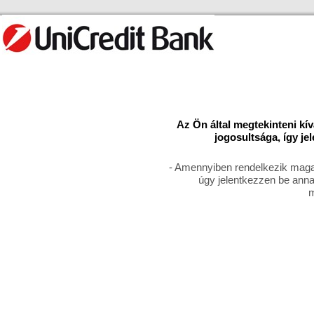
Az Ön által megtekinteni kí
jogosultsága, így je
- Amennyiben rendelkezik magas
úgy jelentkezzen be anna
m