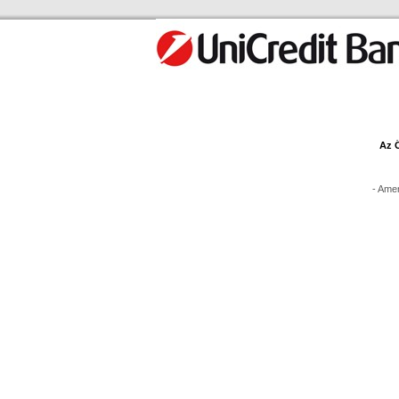
Az Ö
- Amen