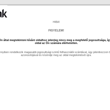
HIBA!
FIGYELEM!
n által megtekinteni kívánt oldalhoz jelenleg nincs meg a megfelelő jogosultsága, íg
oldal az Ön számára elérhetetlen.
nyiben rendelkezik magasabb jogosultsági szintű felhasználói számlával, úgy jelentkezzen
azonosítójával és kísérelje meg az oldal megtekintését újra.