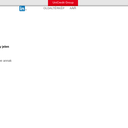
UniCredit Group
A
A
OLDALTÉRKÉP
A
y jelen
 be annak