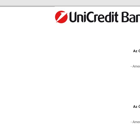
Az Ö
- Amen
Az Ö
- Amen