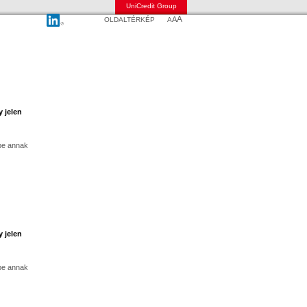
UniCredit Group
A
A
OLDALTÉRKÉP
A
y jelen
 be annak
y jelen
 be annak