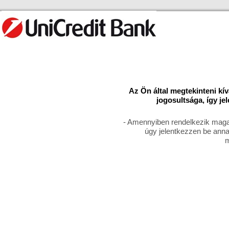
Az Ön által megtekinteni kí
jogosultsága, így je
- Amennyiben rendelkezik magas
úgy jelentkezzen be anna
m